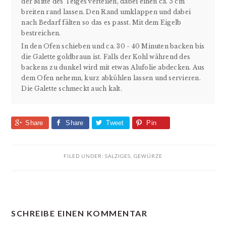
der Mitte des Teiges verteilen, dabei einen ca. 5 cm
breiten rand lassen. Den Rand umklappen und dabei
nach Bedarf fälten so das es passt. Mit dem Eigelb
bestreichen.
In den Ofen schieben und ca. 30 - 40 Minuten backen bis
die Galette goldbraun ist. Falls der Kohl während des
backens zu dunkel wird mit etwas Alufolie abdecken. Aus
dem Ofen nehemn, kurz abkühlen lassen und servieren.
Die Galette schmeckt auch kalt.
Share
Share
Tweet
Pin
FILED UNDER:
SALZIGES
,
GEWÜRZE
READER
SCHREIBE EINEN KOMMENTAR
INTERACTIONS