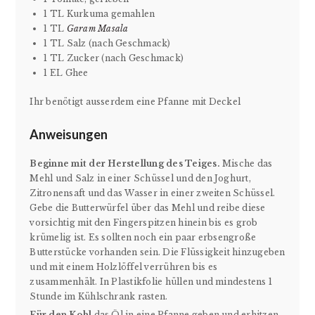
1 TL Kurkuma gemahlen
1 TL
Garam Masala
1 TL Salz (nach Geschmack)
1 TL Zucker (nach Geschmack)
1 EL Ghee
Ihr benötigt ausserdem eine Pfanne mit Deckel
Anweisungen
Beginne mit der Herstellung des Teiges.
Mische das
Mehl und Salz in einer Schüssel und den Joghurt,
Zitronensaft und das Wasser in einer zweiten Schüssel.
Gebe die Butterwürfel über das Mehl und reibe diese
vorsichtig mit den Fingerspitzen hinein bis es grob
krümelig ist. Es sollten noch ein paar erbsengroße
Butterstücke vorhanden sein. Die Flüssigkeit hinzugeben
und mit einem Holzlöffel verrühren bis es
zusammenhält. In Plastikfolie hüllen und mindestens 1
Stunde im Kühlschrank rasten.
Für den Kohl
das Öl in eine Pfanne geben und erhitzen.