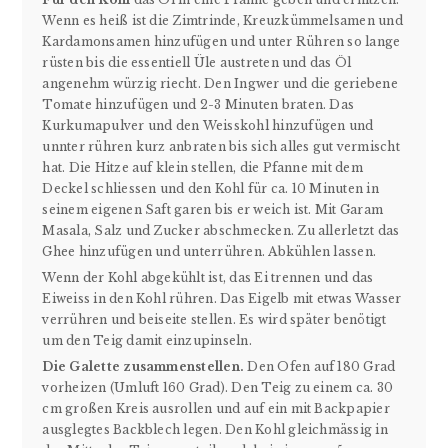
Wenn es heiß ist die Zimtrinde, Kreuzkümmelsamen und
Kardamonsamen hinzufügen und unter Rühren so lange
rüsten bis die essentiell Üle austreten und das Öl
angenehm würzig riecht. Den Ingwer und die geriebene
Tomate hinzufügen und 2-3 Minuten braten. Das
Kurkumapulver und den Weisskohl hinzufügen und
unnter rühren kurz anbraten bis sich alles gut vermischt
hat. Die Hitze auf klein stellen, die Pfanne mit dem
Deckel schliessen und den Kohl für ca. 10 Minuten in
seinem eigenen Saft garen bis er weich ist. Mit Garam
Masala, Salz und Zucker abschmecken. Zu allerletzt das
Ghee hinzufügen und unterrühren. Abkühlen lassen.
Wenn der Kohl abgekühlt ist, das Ei trennen und das
Eiweiss in den Kohl rühren. Das Eigelb mit etwas Wasser
verrühren und beiseite stellen. Es wird später benötigt
um den Teig damit einzupinseln.
Die Galette zusammenstellen.
Den Ofen auf 180 Grad
vorheizen (Umluft 160 Grad). Den Teig zu einem ca. 30
cm großen Kreis ausrollen und auf ein mit Backpapier
ausglegtes Backblech legen. Den Kohl gleichmässig in