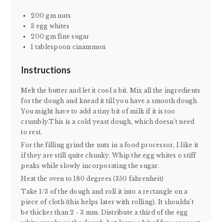
200 gm nuts
3 egg whites
200 gm fine sugar
1 tablespoon cinammon
Instructions
Melt the butter and let it cool a bit. Mix all the ingredients
for the dough and knead it till you have a smooth dough.
You might have to add a tiny bit of milk if it is too
crumbly.This is a cold yeast dough, which doesn’t need
to rest.
For the filling grind the nuts in a food processor, I like it
if they are still quite chunky. Whip the egg whites o stiff
peaks while slowly incorporating the sugar.
Heat the oven to 180 degrees (350 fahrenheit)
Take 1/3 of the dough and roll it into a rectangle on a
piece of cloth (this helps later with rolling). It shouldn’t
be thicker than 2 - 3 mm. Distribute a third of the egg