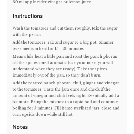
60 ml apple cider vinegar or lemon juice
Instructions
Wash the tomatoes and cut them roughly. Mix the sugar
with the pectin.
Add the tomatoes, salt and sugar to a big pot. Simmer
over medium heat for 15 - 20 minutes.
Meanwhile heat a little pan and roast the panch phoran
till the spices smell aromatic (use your nose, you will
understand when they are ready). Take the spices
immediately out of the pan, so they don't burn.
Add the roasted panch phoran, chili, ginger and vinegar
to the tomatoes. Taste the jam once and check if the
amount of vinegar and chili feels right. Eventually add a
bit more. Bring the mixture to a rapid boil and continue
boiling for 5 minutes. Fill it into sterilized jars, close and
turn upside down while still hot.
Notes