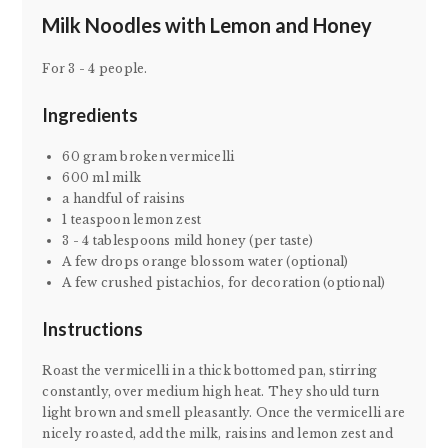
Milk Noodles with Lemon and Honey
For 3 - 4 people.
Ingredients
60 gram broken vermicelli
600 ml milk
a handful of raisins
1 teaspoon lemon zest
3 - 4 tablespoons mild honey (per taste)
A few drops orange blossom water (optional)
A few crushed pistachios, for decoration (optional)
Instructions
Roast the vermicelli in a thick bottomed pan, stirring
constantly, over medium high heat. They should turn
light brown and smell pleasantly. Once the vermicelli are
nicely roasted, add the milk, raisins and lemon zest and