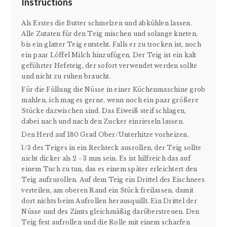
Instructions
Als Erstes die Butter schmelzen und abkühlen lassen.
Alle Zutaten für den Teig mischen und solange kneten,
bis ein glatter Teig entsteht. Falls er zu trocken ist, noch
ein paar Löffel Milch hinzufügen. Der Teig ist ein kalt
geführter Hefeteig, der sofort verwendet werden sollte
und nicht zu ruhen braucht.
Für die Füllung die Nüsse in einer Küchenmaschine grob
mahlen, ich mag es gerne, wenn noch ein paar größere
Stücke dazwischen sind. Das Eiweiß steif schlagen,
dabei nach und nach den Zucker einrieseln lassen.
Den Herd auf 180 Grad Ober/Unterhitze vorheizen.
1/3 des Teiges in ein Rechteck ausrollen, der Teig sollte
nicht dicker als 2 - 3 mm sein. Es ist hilfreich das auf
einem Tuch zu tun, das es einem später erleichtert den
Teig aufzurollen. Auf dem Teig ein Drittel des Eischnees
verteilen, am oberen Rand ein Stück freilassen, damit
dort nichts beim Aufrollen herausquillt. Ein Drittel der
Nüsse und des Zimts gleichmäßig darüberstreuen. Den
Teig fest aufrollen und die Rolle mit einem scharfen