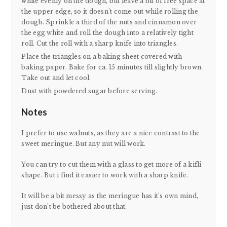
white evenly on the dough, but leave a bit of free space at
the upper edge, so it doesn’t come out while rolling the
dough. Sprinkle a third of the nuts and cinnamon over
the egg white and roll the dough into a relatively tight
roll. Cut the roll with a sharp knife into triangles.
Place the triangles on a baking sheet covered with
baking paper. Bake for ca. 15 minutes till slightly brown.
Take out and let cool.
Dust with powdered sugar before serving.
Notes
I prefer to use walnuts, as they are a nice contrast to the
sweet meringue. But any nut will work.
You can try to cut them with a glass to get more of a kifli
shape. But i find it easier to work with a sharp knife.
It will be a bit messy as the meringue has it's own mind,
just don't be bothered about that.