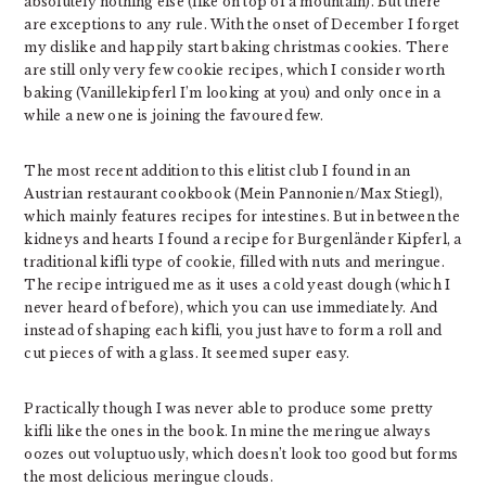
absolutely nothing else (like on top of a mountain). But there
are exceptions to any rule. With the onset of December I forget
my dislike and happily start baking christmas cookies. There
are still only very few cookie recipes, which I consider worth
baking (Vanillekipferl I’m looking at you) and only once in a
while a new one is joining the favoured few.
The most recent addition to this elitist club I found in an
Austrian restaurant cookbook (Mein Pannonien/Max Stiegl),
which mainly features recipes for intestines. But in between the
kidneys and hearts I found a recipe for Burgenländer Kipferl, a
traditional kifli type of cookie, filled with nuts and meringue.
The recipe intrigued me as it uses a cold yeast dough (which I
never heard of before), which you can use immediately. And
instead of shaping each kifli, you just have to form a roll and
cut pieces of with a glass. It seemed super easy.
Practically though I was never able to produce some pretty
kifli like the ones in the book. In mine the meringue always
oozes out voluptuously, which doesn’t look too good but forms
the most delicious meringue clouds.