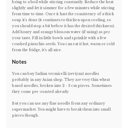
bring to a boil while stirring constantly. Reduce the heat
slightly and let it simmer for a few minutes while stirring
from time to time. Once it hast the consistency of a thick
soup it’s done (it continues to thicken upon cooling, so
you should stop a bit before it has the desired thickness).
Add honey and orange blossom water (if using) as per
your taste. Fill in little bowls and sprinkle with a few
crushed pistachio seeds. You can eat it hot, warm or cold
from the fridge, it’s all nice.
Notes
You can buy Indian vermicelli (seviyan) noodles
probably in any Asian shop. They are very thin wheat
based noodles, broken into 2 - 3 cm pieces. Sometimes
they come pre-roasted already.
But you can use any fine noodle from any ordinary
supermarket. You might have to break them into small
pieces though.