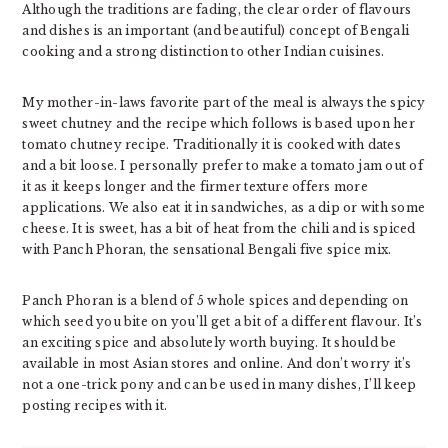
Although the traditions are fading, the clear order of flavours
and dishes is an important (and beautiful) concept of Bengali
cooking and a strong distinction to other Indian cuisines.
My mother-in-laws favorite part of the meal is always the spicy
sweet chutney and the recipe which follows is based upon her
tomato chutney recipe. Traditionally it is cooked with dates
and a bit loose. I personally prefer to make a tomato jam out of
it as it keeps longer and the firmer texture offers more
applications. We also eat it in sandwiches, as a dip or with some
cheese. It is sweet, has a bit of heat from the chili and is spiced
with Panch Phoran, the sensational Bengali five spice mix.
Panch Phoran is a blend of 5 whole spices and depending on
which seed you bite on you’ll get a bit of a different flavour. It’s
an exciting spice and absolutely worth buying. It should be
available in most Asian stores and online. And don’t worry it’s
not a one-trick pony and can be used in many dishes, I’ll keep
posting recipes with it.