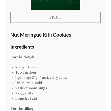
PRINT
Nut Meringue Kifli Cookies
Ingredients
For the dough
250 gm butter
400 gm flour
1 package (7 gm) active dry yeast
125 ml milk, cold
2 tablespoons sugar
3 egg yolks
1 pinch of salt
For the filling