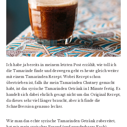
Ich habe ja bereits in meinem letzten Post erzählt, wie toll ich
die Tamarinde finde und deswegen geht es heute gleich weiter
mit einem
Tamarinden Rezept
. Wobei Rezept schon
übertrieben ist, falls ihr mein Tamarinden Chutney gemacht
habt, ist das syrische Tamarinden Getränk in 1 Minute fertig. Es
handelt sich dabei ehrlich gesagt nicht um das Original Rezept,
da dieses sehr viel länger braucht, aber ich finde die
Schnellversion genauso lecker
.
Wie man das echte syrische
Tamarinden Getränk
zubereitet,
hat mir mein syrischer Freund (und wunderbarer Koch)