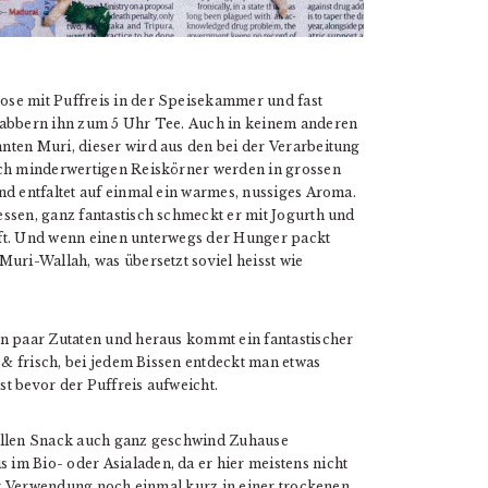
ose mit Puffreis in der Speisekammer und fast
knabbern ihn zum 5 Uhr Tee. Auch in keinem anderen
nten Muri, dieser wird aus den bei der Verarbeitung
lich minderwertigen Reiskörner werden in grossen
nd entfaltet auf einmal ein warmes, nussiges Aroma.
ssen, ganz fantastisch schmeckt er mit Jogurth und
uft. Und wenn einen unterwegs der Hunger packt
Muri-Wallah, was übersetzt soviel heisst wie
in paar Zutaten und heraus kommt ein fantastischer
t & frisch, bei jedem Bissen entdeckt man etwas
t bevor der Puffreis aufweicht.
tollen Snack auch ganz geschwind Zuhause
im Bio- oder Asialaden, da er hier meistens nicht
 der Verwendung noch einmal kurz in einer trockenen