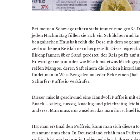
Bei meinen Schwiegereltern steht immer eine große D
jeden Nachmittag füllen sie sich ein Schälchen und 
bengalischen Haushalt fehlt die Dose mit dem sogenan
zerbrochenen Reiskörnern hergestellt. Diese, eigent
Eisenpfannen über Sand geröstet, der Reis pufft auf u
Er wird gerne pur oder wie Müsli mit etwas Milch gege
reifen Mangos, deren Saft einem die Backen hinterlä
findet man in West Bengalen an jeder Ecke einen Jhal-
Scharfer-Puffreis-Verkäufer.
Dieser mischt geschwind eine Handvoll Puffreis mit e
Snack – salzig, nussig, knackig und gleichzeitig leich
anderes. Man muss nur zusehen das man ihn schnell iss
Hat man erstmal den Puffreis, kann man sich diesen 
zusammenmischen. In Deutschland erhält man Puffreis 
so frisch ist wie bei uns in Indien würde ich ihn vor