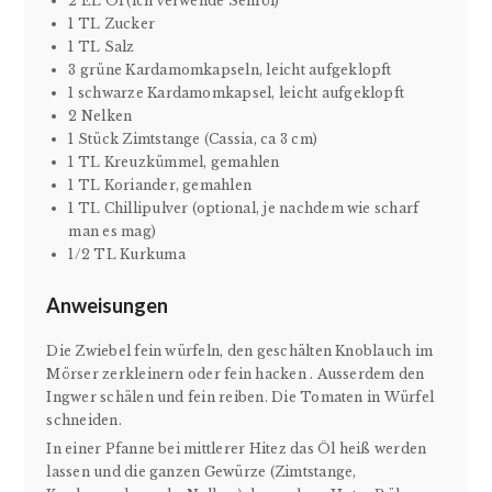
2 EL Öl (ich verwende Senföl)
1 TL Zucker
1 TL Salz
3 grüne Kardamomkapseln, leicht aufgeklopft
1 schwarze Kardamomkapsel, leicht aufgeklopft
2 Nelken
1 Stück Zimtstange (Cassia, ca 3 cm)
1 TL Kreuzkümmel, gemahlen
1 TL Koriander, gemahlen
1 TL Chillipulver (optional, je nachdem wie scharf
man es mag)
1/2 TL Kurkuma
Anweisungen
Die Zwiebel fein würfeln, den geschälten Knoblauch im
Mörser zerkleinern oder fein hacken . Ausserdem den
Ingwer schälen und fein reiben. Die Tomaten in Würfel
schneiden.
In einer Pfanne bei mittlerer Hitez das Öl heiß werden
lassen und die ganzen Gewürze (Zimtstange,