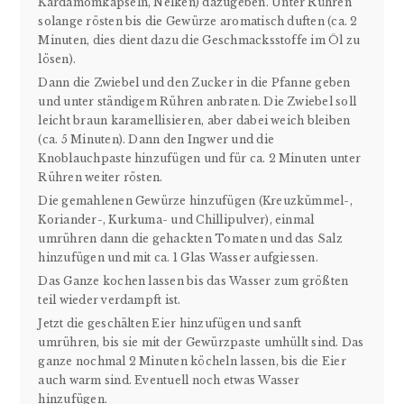
Kardamomkapseln, Nelken) dazugeben. Unter Rühren
solange rösten bis die Gewürze aromatisch duften (ca. 2
Minuten, dies dient dazu die Geschmacksstoffe im Öl zu
lösen).
Dann die Zwiebel und den Zucker in die Pfanne geben
und unter ständigem Rühren anbraten. Die Zwiebel soll
leicht braun karamellisieren, aber dabei weich bleiben
(ca. 5 Minuten). Dann den Ingwer und die
Knoblauchpaste hinzufügen und für ca. 2 Minuten unter
Rühren weiter rösten.
Die gemahlenen Gewürze hinzufügen (Kreuzkümmel-,
Koriander-, Kurkuma- und Chillipulver), einmal
umrühren dann die gehackten Tomaten und das Salz
hinzufügen und mit ca. 1 Glas Wasser aufgiessen.
Das Ganze kochen lassen bis das Wasser zum größten
teil wieder verdampft ist.
Jetzt die geschälten Eier hinzufügen und sanft
umrühren, bis sie mit der Gewürzpaste umhüllt sind. Das
ganze nochmal 2 Minuten köcheln lassen, bis die Eier
auch warm sind. Eventuell noch etwas Wasser
hinzufügen.